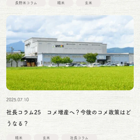
長野米コラム
精米
玄米
2025.07.10
社長コラム25 コメ増産へ？今後のコメ政策はど
うなる？
精米
玄米
社長コラム