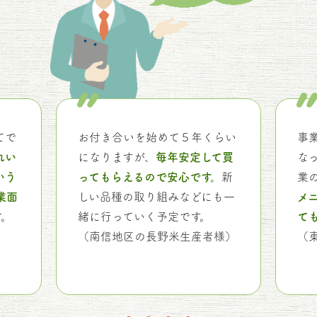
てで
お付き合いを始めて５年くらい
事
れい
になりますが、
毎年安定して買
な
いう
ってもらえるので安心です。
新
業
業面
しい品種の取り組みなどにも一
メ
す。
緒に行っていく予定です。
て
（南信地区の長野米生産者様）
（