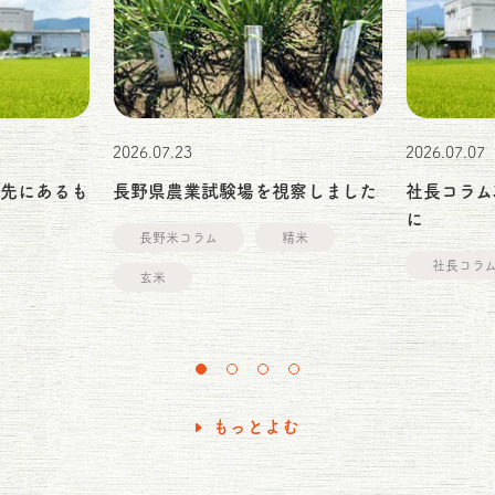
2026.07.23
2026.07.07
の先にあるも
長野県農業試験場を視察しました
社長コラム
に
長野米コラム
精米
社長コラ
玄米
もっとよむ