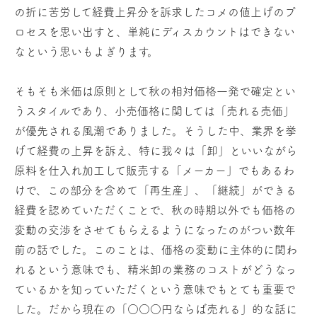
の折に苦労して経費上昇分を訴求したコメの値上げのプ
ロセスを思い出すと、単純にディスカウントはできない
なという思いもよぎります。
そもそも米価は原則として秋の相対価格一発で確定とい
うスタイルであり、小売価格に関しては「売れる売価」
が優先される風潮でありました。そうした中、業界を挙
げて経費の上昇を訴え、特に我々は「卸」といいながら
原料を仕入れ加工して販売する「メーカー」でもあるわ
けで、この部分を含めて「再生産」、「継続」ができる
経費を認めていただくことで、秋の時期以外でも価格の
変動の交渉をさせてもらえるようになったのがつい数年
前の話でした。このことは、価格の変動に主体的に関わ
れるという意味でも、精米卸の業務のコストがどうなっ
ているかを知っていただくという意味でもとても重要で
した。だから現在の「○○○円ならば売れる」的な話に