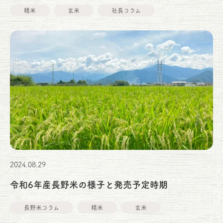
精米
玄米
社長コラム
2024.08.29
令和6年産長野米の様子と発売予定時期
長野米コラム
精米
玄米