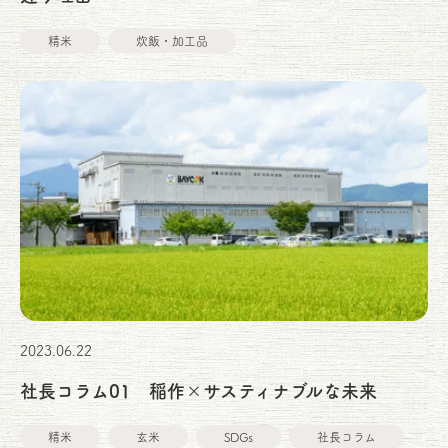
精米
炊飯・加工品
2023.06.22
社長コラム01 稲作×サスティナブルな未来
精米
玄米
SDGs
社長コラム