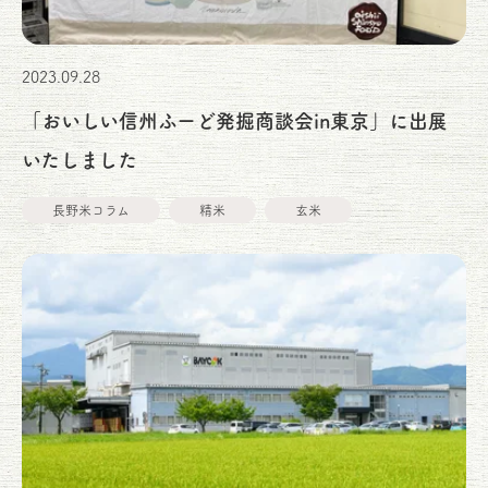
2023.09.28
「おいしい信州ふーど発掘商談会in東京」に出展
いたしました
長野米コラム
精米
玄米