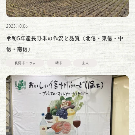
2023.10.06
令和5年産長野米の作況と品質（北信・東信・中
信・南信）
長野米コラム
精米
玄米