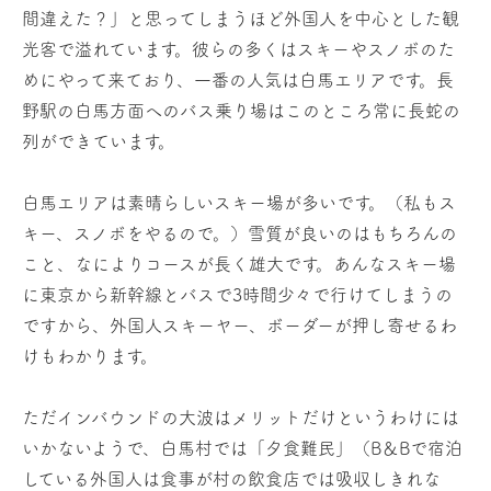
間違えた？」と思ってしまうほど外国人を中心とした観
光客で溢れています。彼らの多くはスキーやスノボのた
めにやって来ており、一番の人気は白馬エリアです。長
野駅の白馬方面へのバス乗り場はこのところ常に長蛇の
列ができています。
白馬エリアは素晴らしいスキー場が多いです。（私もス
キー、スノボをやるので。）雪質が良いのはもちろんの
こと、なによりコースが長く雄大です。あんなスキー場
に東京から新幹線とバスで3時間少々で行けてしまうの
ですから、外国人スキーヤー、ボーダーが押し寄せるわ
けもわかります。
ただインバウンドの大波はメリットだけというわけには
いかないようで、白馬村では「夕食難民」（B＆Bで宿泊
している外国人は食事が村の飲食店では吸収しきれな