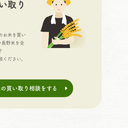
い取り
のお米を買い
い長野米を全
？
談ください。
米の買い取り相談をする