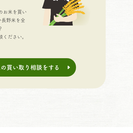
のお米を買い
い長野米を全
？
談ください。
米の買い取り相談をする